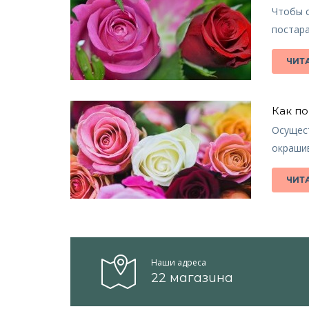
Чтобы с
постара
ЧИТ
Как п
Осущес
окраши
ЧИТ
Наши адреса
22 магазина