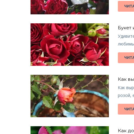
ЧИТ
Букет 
Удивите
любимы
ЧИТ
Как вы
Как выр
розой, 
ЧИТ
Как д