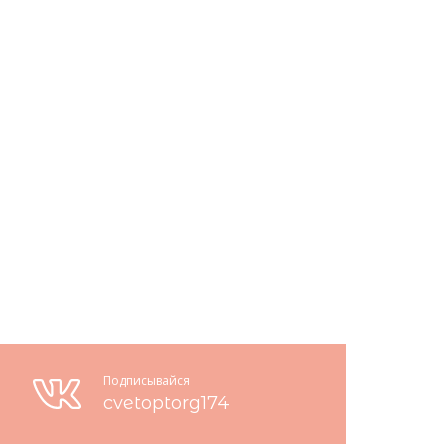
Подписывайся
cvetoptorg174