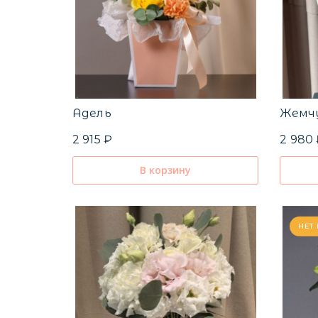
Адель
Жемч
2 915 ₽
2 980
В корзину
НЕТ