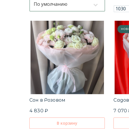
По умолчанию
НОВ
Сон в Розовом
Садов
4 830 ₽
7 070
В корзину