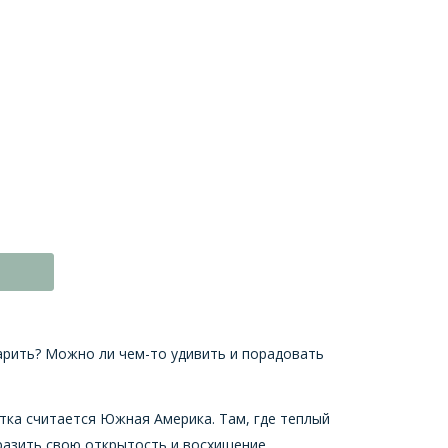
арить? Можно ли чем-то удивить и порадовать
етка считается Южная Америка. Там, где теплый
разить свою открытость и восхищение.