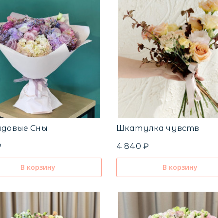
ндовые Сны
Шкатулка чувств
₽
4 840 ₽
В корзину
В корзину