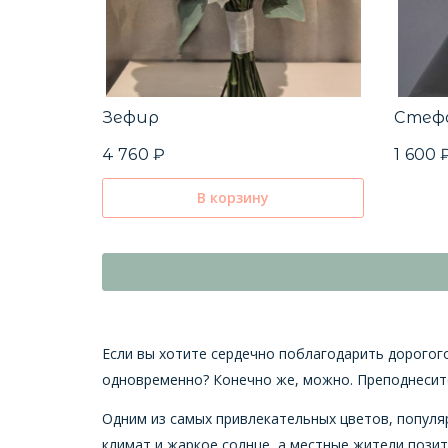
Зефир
Стеф
4 760 ₽
1 600 
В корзину
Если вы хотите сердечно поблагодарить дорогог
одновременно? Конечно же, можно. Преподнесите
Одним из самых привлекательных цветов, популяр
климат и жаркое солнце, а местные жители пози