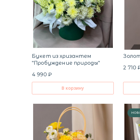
Букет из хризантем
Золо
"Пробуждение природы"
2 710 
4 990 ₽
В корзину
НОВ