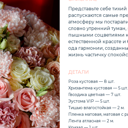
Представьте себе тихий 
распускаются самые пр
атмосферу мы постарали
словно утренний туман,
пышными соцветиями ку
естественной красоте и 
ода гармонии, созданны
жизнь частичку спокойс
ДЕТАЛИ
Роза кустовая — 8 шт.
Хризантема кустовая — 5 шт.
Гвоздика цветная — 7 шт.
Эустома VIP — 5 шт.
Тишью влагостойкая — 2 м.
Пленка матовая, матовая с р
Лента атласная — 2 м.
Кризал — 1 шт.