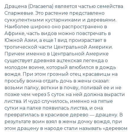
Драцена (Dracaena) является частью семейства
Спаржевые. Это растение представлено
суккулентными кустарниками и деревьями.
Наиболее широко оно распространено в
Африке, часть видов можно повстречать в
Южной Азии, а еще 1 вид произрастает в
тропической части Центральной Америки.
Причем именно в Центральной Америке
существует древняя ацтекская легенда о
молодом воине, который влюбился в дождь
вождя. При этом грозный отец красавицы на
просьбу воина отдать дочь в жены сказал:
возьми палку, воткни в почву, поливай ее и не
позже чем через 5 суток на ней должна вырасти
листва. И чудо случилось, именно на пятые
сутки на палке появилась листва, и она
превратилась в красивое дерево ― драцену. В
результате воин взял в жены дочку вождя, при
этом драцену в народе стали называть «деревом