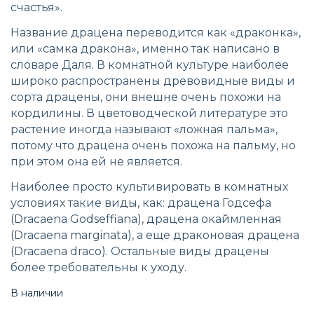
счастья».
Название драцена переводится как «драконка»,
или «самка дракона», именно так написано в
словаре Даля. В комнатной культуре наиболее
широко распространены древовидные виды и
сорта драцены, они внешне очень похожи на
кордилины. В цветоводческой литературе это
растение иногда называют «ложная пальма»,
потому что драцена очень похожа на пальму, но
при этом она ей не является.
Наиболее просто культивировать в комнатных
условиях такие виды, как: драцена Годсефа
(Dracaena Godseffiana), драцена окаймленная
(Dracaena marginata), а еще драконовая драцена
(Dracaena draco). Остальные виды драцены
более требовательны к уходу.
В наличии