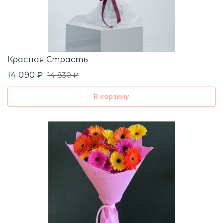
Г
Красная Страсть
8
14 090 ₽
14 830 ₽
В корзину
Ф
1
К