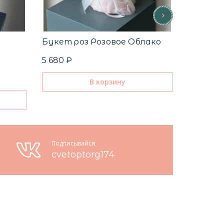
Букет роз Розовое Облако
Любовь
5 680 ₽
5 130 ₽
5 40
В корзину
Подписывайся
cvetoptorg174