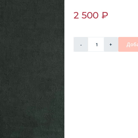
2 500 ₽
Доба
-
+