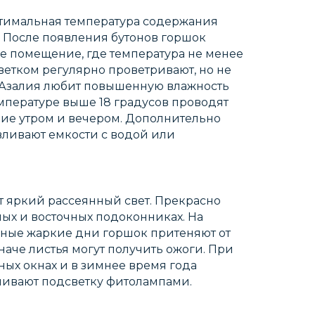
птимальная температура содержания
в. После появления бутонов горшок
ое помещение, где температура не менее
цветком регулярно проветривают, но не
. Азалия любит повышенную влажность
емпературе выше 18 градусов проводят
ие утром и вечером. Дополнительно
вливают емкости с водой или
т яркий рассеянный свет. Прекрасно
ных и восточных подоконниках. На
вные жаркие дни горшок притеняют от
наче листья могут получить ожоги. При
ых окнах и в зимнее время года
ливают подсветку фитолампами.