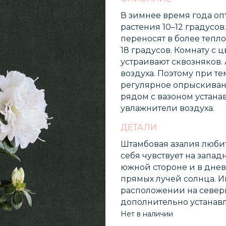
В зимнее время года о
растения 10–12 градусо
переносят в более тепл
18 градусов. Комнату с 
устраивают сквозняков
воздуха. Поэтому при т
регулярное опрыскиван
рядом с вазоном устана
увлажнители воздуха.
ДЕТАЛИ
Штамбовая азалия люби
себя чувствует на запад
южной стороне и в дне
прямых лучей солнца. И
расположении на северн
дополнительно устанав
Нет в наличии