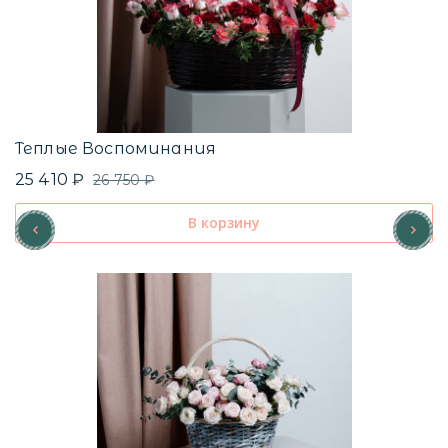
Р
1
Теплые Воспоминания
25 410 ₽
26 750 ₽
В корзину