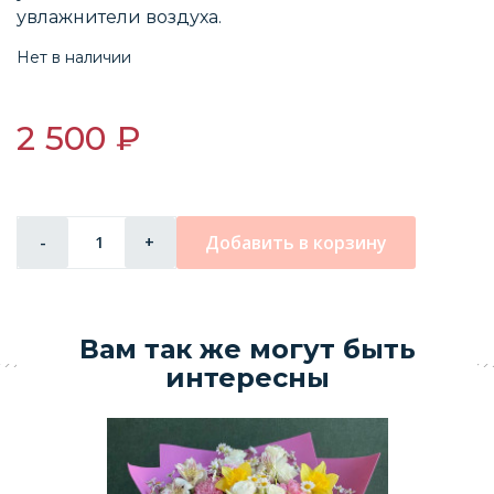
увлажнители воздуха.
Нет в наличии
2 500 ₽
Добавить в корзину
-
+
Вам так же могут быть
интересны
Б