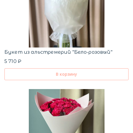
Ф
1
Букет из альстремерий "Бело-розовый"
5 710 ₽
В корзину
Б
6
Ц