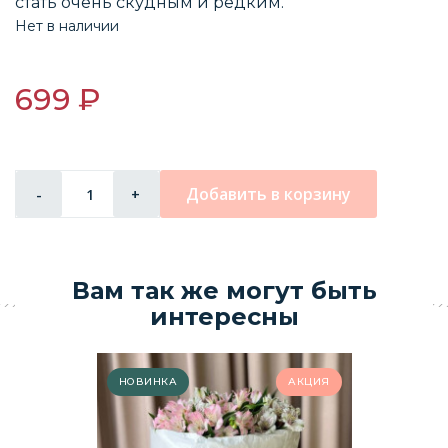
стать очень скудным и редким.
Нет в наличии
699 ₽
Добавить в корзину
-
+
Вам так же могут быть
интересны
НОВИНКА
АКЦИЯ
М
6