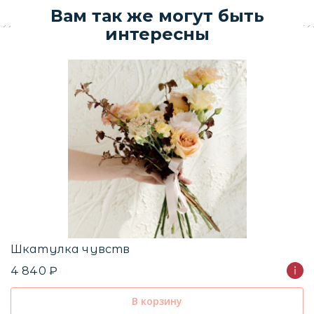
Вам так же могут быть
интересны
Ф
1
Ц
8
Шкатулка чувств
4 840 ₽
В корзину