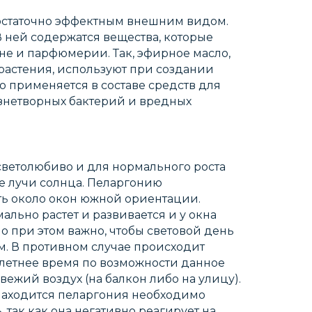
остаточно эффектным внешним видом.
В ней содержатся вещества, которые
е и парфюмерии. Так, эфирное масло,
растения, используют при создании
но применяется в составе средств для
езнетворных бактерий и вредных
светолюбиво и для нормального роста
 лучи солнца. Пеларгонию
ь около окон южной ориентации.
ально растет и развивается и у окна
о при этом важно, чтобы световой день
. В противном случае происходит
 летнее время по возможности данное
вежий воздух (на балкон либо на улицу).
находится пеларгония необходимо
 так как она негативно реагирует на