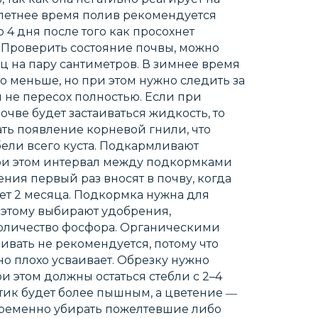
 летнее время полив рекомендуется
о 4 дня после того как просохнет
. Проверить состояние почвы, можно
ец на пару сантиметров. В зимнее время
о меньше, но при этом нужно следить за
м не пересох полностью. Если при
чве будет застаиваться жидкость, то
ть появление корневой гнили, что
ели всего куста. Подкармливают
 при этом интервал между подкормками
ния первый раз вносят в почву, когда
ет 2 месяца. Подкормка нужна для
оэтому выбирают удобрения,
оличество фосфора. Органическими
вать не рекомендуется, потому что
но плохо усваивает. Обрезку нужно
ри этом должны остаться стебли с 2–4
стик будет более пышным, а цветение ―
ременно убирать пожелтевшие либо