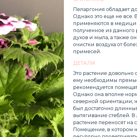
Пеларгония обладает д
Однако это еще не все. 
применяются в медицин
полученное из данного 
духов и мыла, а также о
очистки воздуха от бол
примесей.
ДЕТАЛИ
Это растение довольно 
ему необходимы прямые
рекомендуется помещат
Однако она вполне норм
северной ориентации, н
был достаточно длинным
вытягивание стеблей. В
растение переносят на с
Помещение, в котором 
регулярно проветривать,