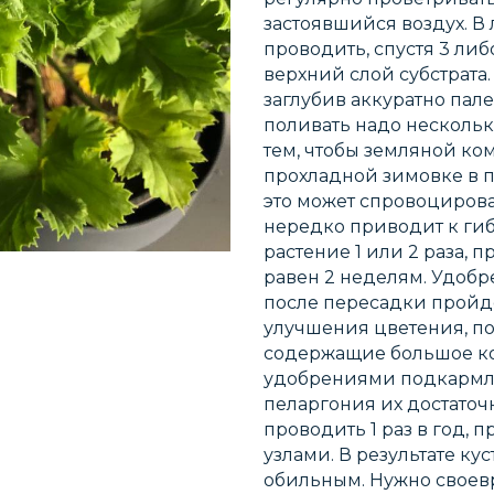
застоявшийся воздух. В
проводить, спустя 3 либ
верхний слой субстрата
заглубив аккуратно пал
поливать надо нескольк
тем, чтобы земляной ко
прохладной зимовке в по
это может спровоцирова
нередко приводит к гиб
растение 1 или 2 раза,
равен 2 неделям. Удобре
после пересадки пройд
улучшения цветения, п
содержащие большое к
удобрениями подкармли
пеларгония их достаточ
проводить 1 раз в год, п
узлами. В результате ку
обильным. Нужно своев