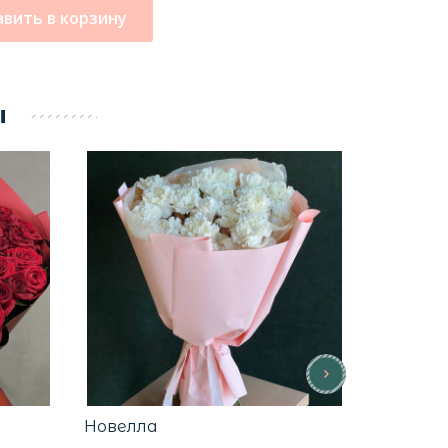
вить в корзину
ы
НОВИНКА
Новелла
Василиса