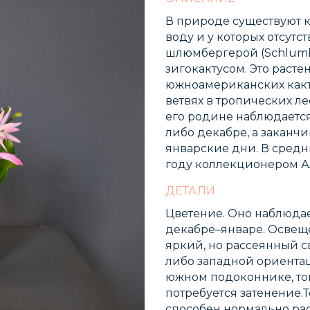
В природе существуют к
воду и у которых отсутс
шлюмбергерой (Schlumbe
зигокактусом. Это раст
южноамериканских какту
ветвях в тропических лес
его родине наблюдается
либо декабре, а заканч
январские дни. В средн
году коллекционером А
ДЕТАЛИ
Цветение. Оно наблюдает
декабре–январе. Освещ
яркий, но рассеянный с
либо западной ориентац
южном подоконнике, тог
потребуется затенение.
способен нормально рас