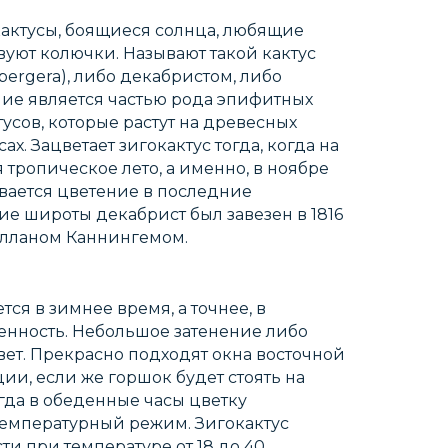
актусы, боящиеся солнца, любящие
твуют колючки. Называют такой кактус
rgera), либо декабристом, либо
ение является частью рода эпифитных
сов, которые растут на древесных
ах. Зацветает зигокактус тогда, когда на
 тропическое лето, а именно, в ноябре
ивается цветение в последние
ие широты декабрист был завезен в 1816
лланом Каннингемом.
ся в зимнее время, а точнее, в
енность. Небольшое затенение либо
вет. Прекрасно подходят окна восточной
ии, если же горшок будет стоять на
да в обеденные часы цветку
Температурный режим. Зигокактус
ти при температуре от 18 до 40