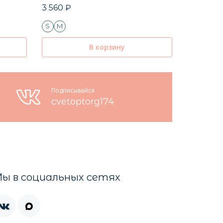
3 560 ₽
4 410 ₽
S
M
В корзину
Подписывайся
cvetoptorg174
ы в социальных сетях