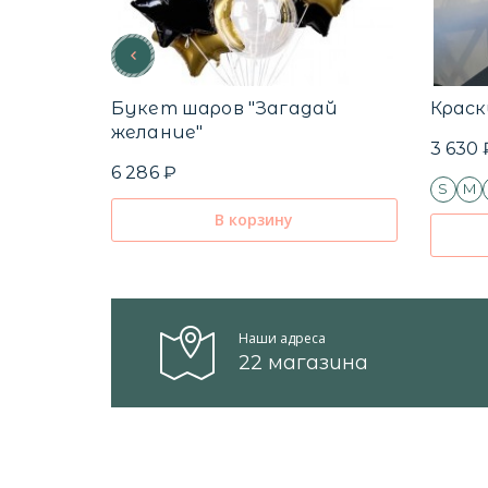
Букет шаров "Загадай
Краск
желание"
3 630 
6 286 ₽
S
M
В корзину
Наши адреса
22 магазина