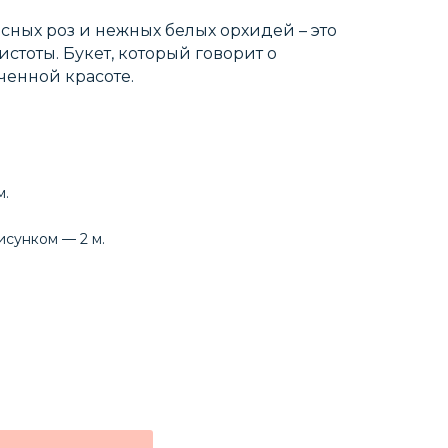
сных роз и нежных белых орхидей – это
стоты. Букет, который говорит о
ченной красоте.
м.
исунком — 2 м.