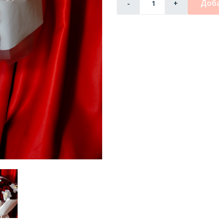
Доба
-
+