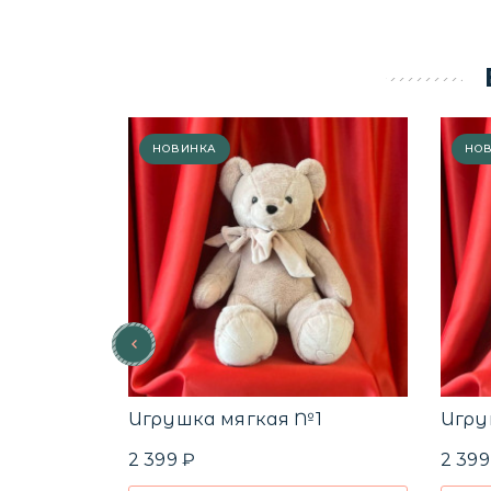
НОВИНКА
НО
Игрушка мягкая №1
Игру
2 399 ₽
2 399