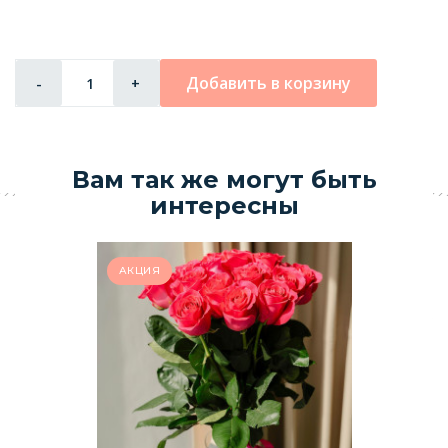
Добавить в корзину
-
+
Вам так же могут быть
интересны
АКЦИЯ
Р
5