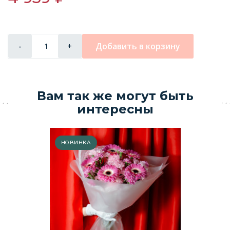
Добавить в корзину
-
+
Вам так же могут быть
интересны
НОВИНКА
Ф
1