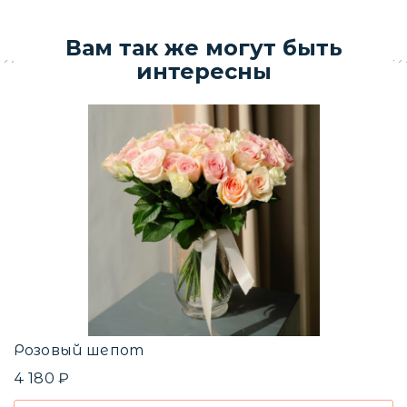
Вам так же могут быть
интересны
Б
3
Б
1
Розовый шепот
4 180 ₽