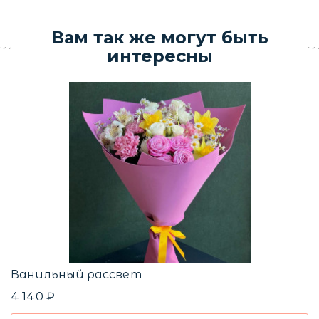
Вам так же могут быть
интересны
О
3
Б
2
Ванильный рассвет
4 140 ₽