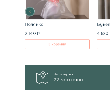
Полянка
Букет
2 140 ₽
4 620
В корзину
Наши адреса
22 магазина