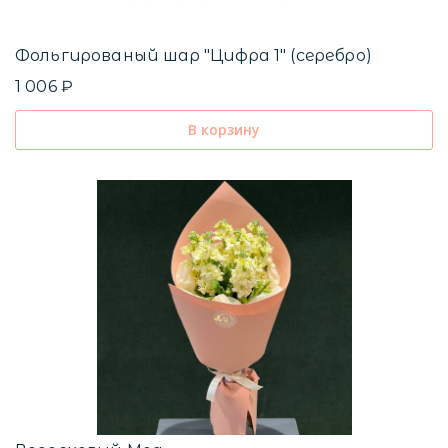
Фольгированый шар "Цифра 1" (серебро)
1 006 ₽
С
4
В корзину
М
3