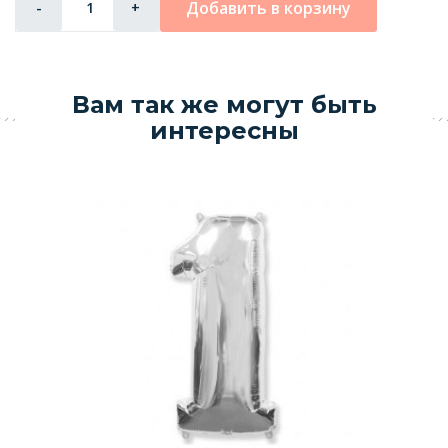
Добавить в корзину
-
+
Вам так же могут быть
интересны
А
4
Ш
3