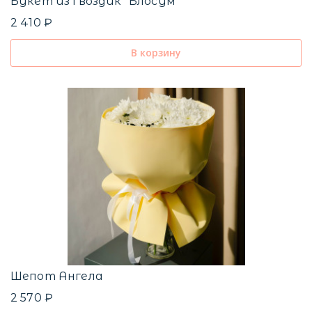
Букет из гвоздик "Блосум"
2 410 ₽
В корзину
Шепот Ангела
2 570 ₽