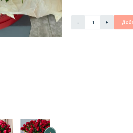
Доба
-
+